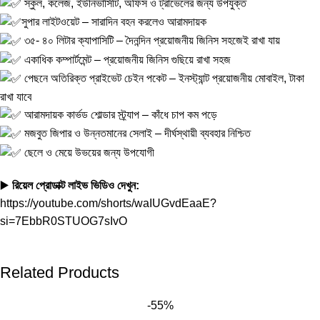
স্কুল, কলেজ, ইউনিভার্সিটি, অফিস ও ট্রাভেলের জন্য উপযুক্ত
সুপার লাইটওয়েট – সারাদিন বহন করলেও আরামদায়ক
৩৫- ৪০ লিটার ক্যাপাসিটি – দৈনন্দিন প্রয়োজনীয় জিনিস সহজেই রাখা যায়
একাধিক কম্পার্টমেন্ট – প্রয়োজনীয় জিনিস গুছিয়ে রাখা সহজ
পেছনে অতিরিক্ত প্রাইভেট চেইন পকেট – ইনস্ট্যান্ট প্রয়োজনীয় মোবাইল, টাকা
রাখা যাবে
আরামদায়ক কার্ভড শোল্ডার স্ট্র্যাপ – কাঁধে চাপ কম পড়ে
মজবুত জিপার ও উন্নতমানের সেলাই – দীর্ঘস্থায়ী ব্যবহার নিশ্চিত
ছেলে ও মেয়ে উভয়ের জন্য উপযোগী
▶️
রিয়েল প্রোডাক্ট লাইভ ভিডিও দেখুন:
https://youtube.com/shorts/waIUGvdEaaE?
si=7EbbR0STUOG7sIvO
Related Products
-55%