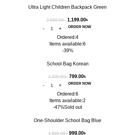
Ultra Light Children Backpack Green
1,199.00
৳
2,680.00
৳
ORDER NOW
Ordered:
4
Items available:
6
-39%
School Bag Korean
799.00
৳
1,300.00
৳
ORDER NOW
Ordered:
6
Items available:
2
-47%
Sold out
One-Shoulder School Bag Blue
999.00
৳
1,880.00
৳