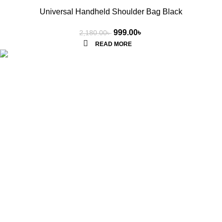
Universal Handheld Shoulder Bag Black
999.00
৳
2,180.00
৳
READ MORE
ASP ONLINE MARKET is your go-to store for quality products
across Bangladesh. Fast, reliable, and convenient.
Categories
Children Bag
School Bag
School Bag
Casual Bag
Useful Links
Shop
Contact Us
Contact Us: